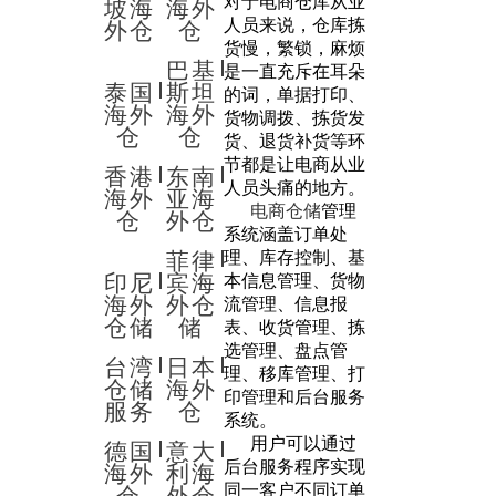
对于电商仓库从业
坡海
海外
人员来说，仓库拣
外仓
仓
货慢，繁锁，麻烦
巴基
是一直充斥在耳朵
泰国
斯坦
的词，单据打印、
海外
海外
货物调拨、拣货发
仓
仓
货、退货补货等环
节都是让电商从业
香港
东南
人员头痛的地方。
海外
亚海
电商仓储
管理
仓
外仓
系统涵盖订单处
菲律
理、库存控制、基
印尼
宾海
本信息管理、货物
海外
外仓
流管理、信息报
仓储
储
表、收货管理、拣
选管理、盘点管
台湾
日本
理、移库管理、打
仓储
海外
印管理和后台服务
服务
仓
系统。
用户可以通过
德国
意大
后台服务程序实现
海外
利海
同一客户不同订单
仓
外仓