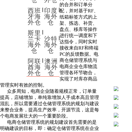
的合并和订单分
西班
印度
配，并对基于RF、
牙海
海外
纸箱标签方式的上
外仓
仓
架、拣选、补货、
盘点、移库等操作
斯里
进行统一调度和下
兰卡
沙特
达指令，同时实时
海外
海外
接收来自RF和终端
仓
仓
PC的反馈数据。电
阿联
澳洲
商仓储管理系统与
酋海
海外
电商企业仓库物流
外仓
仓
管理各环节吻合，
实现了对库存商品
管理实时有效的控制。
众多周知，电商企业随着规模正常，订单量
提高，店铺增加，单纯靠增加人手成本高且管理
混乱，所以需要通过仓储管理系统的规划与建设
来整合业务，提高生产效率，开源节流，这是每
个电商发展壮大的一个重要阶段。
电商仓储管理系统的规划建设首先需要的是
明确建设的目标，即：确定仓储管理系统在企业