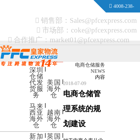
4008-238-
828
English
销售部：
Sales@pfcexpress.com
市场部：
coke@pfcexpress.com
帮助支持
合作推广：
market01@pfcexpress.com
电商仓储服务
深圳
NEWS
仓储
内容
代发
美国
2018-07-09
货服
海外
电商仓储管
务
仓
马来
理系统的规
西亚
越南
海外
海外
划建设
仓
仓
新加
英国