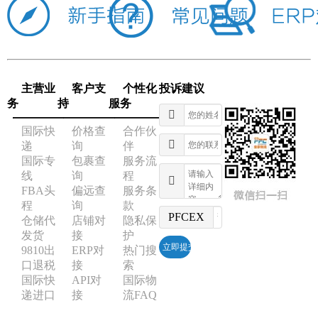
主营业
客户支
个性化
投诉建议
务
持
服务
国际快
价格查
合作伙
递
询
伴
国际专
包裹查
服务流
线
询
程
FBA头
偏远查
服务条
程
询
款
PFCEX
仓储代
店铺对
隐私保
发货
接
护
9810出
ERP对
热门搜
口退税
接
索
国际快
API对
国际物
递进口
接
流FAQ