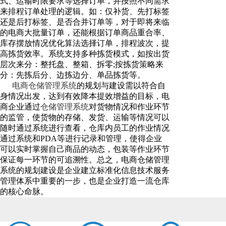
式、运输时限要求等选择订单，并按照不同需求
来排程订单处理的逻辑。如：仅补货、先打标签
还是后打标签、是否合并订单等，对于即将来临
的电商大批量订单，还能根据订单商品重合率、
库存摆放情况优化算法选择订单，排程波次，提
高拣货效率。系统支持多种拣货模式，如按出货
层次来分：整托盘、整箱、拆零;按拣货策略来
分：先拣后分、边拣边分、单品拣货等。
电商仓储管理系统
的规划与建设需以符合自
身情况出发，达到有效降本提效增益的目标，电
商企业通过
仓储管理系统
对货物情况和作业环节
的监管，使货物的存储、发货、运输等情况可以
随时通过系统进行查看，仓库内员工的作业情况
通过系统和PDA等进行记录和管理，使得企业
可以实时掌握自己商品的动态，包装等作业环节
保证每一环节的可追溯性。总之，电商仓储管理
系统的规划建设是企业建立标准化信息技术服务
管理体系中重要的一步，也是企业打造一流仓库
的核心命脉。